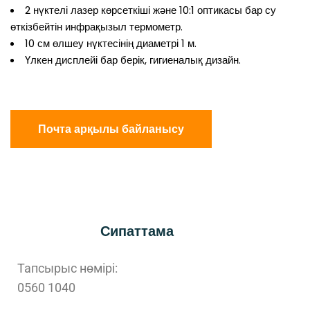
2 нүктелі лазер көрсеткіші және 10:1 оптикасы бар су
өткізбейтін инфрақызыл термометр.
10 см өлшеу нүктесінің диаметрі 1 м.
Үлкен дисплейі бар берік, гигиеналық дизайн.
Почта арқылы байланысу
Сипаттама
Тапсырыс нөмірі:
0560 1040