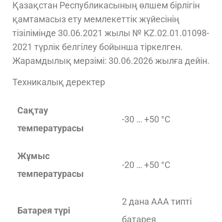
Қазақстан Республикасының өлшем бірлігін
қамтамасыз ету мемлекеттік жүйесінің
тізілімінде 30.06.2021 жылы № KZ.02.01.01098-
2021 түрлік белгілеу бойынша тіркелген.
Жарамдылық мерзімі: 30.06.2026 жылға дейін.
Техникалық деректер
Сақтау
-30 … +50 °C
температурасы
Жұмыс
-20 … +50 °C
температурасы
2 дана ААА типті
Батарея түрі
батарея