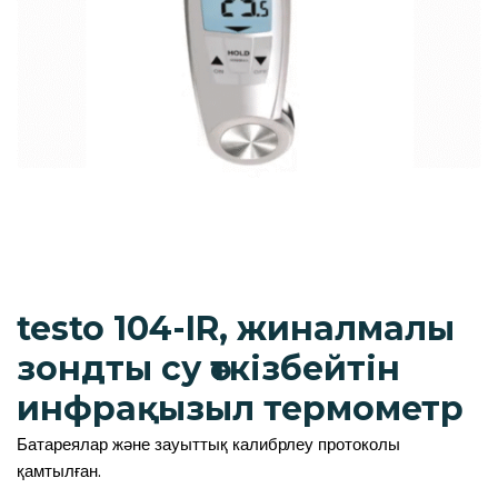
testo 104-IR, жиналмалы
зондты су өткізбейтін
инфрақызыл термометр
Батареялар және зауыттық калибрлеу протоколы
қамтылған.