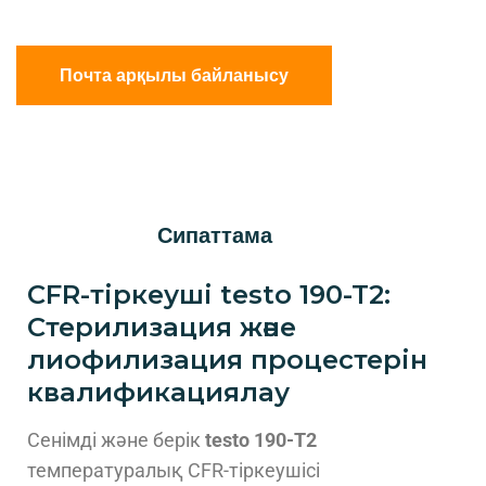
Почта арқылы байланысу
Сипаттама
CFR-тіркеуші
testo 190-T2
:
Стерилизация және
лиофилизация процестерін
квалификациялау
Сенімді және берік
testo 190-T2
температуралық CFR-тіркеушісі