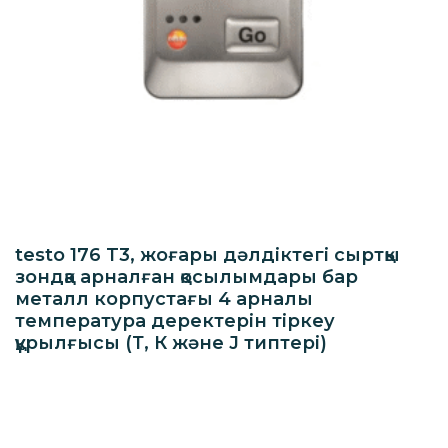
testo 176 T3, жоғары дәлдіктегі сыртқы
зондқа арналған қосылымдары бар
металл корпустағы 4 арналы
температура деректерін тіркеу
құрылғысы (Т, К және J типтері)