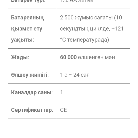
Батареяның
2 500 жұмыс сағаты (10
қызмет ету
секундтық циклде, +121
уақыты
:
°C температурада)
Жады
:
60 000
өлшенген мән
Өлшеу жиілігі
:
1 с – 24 сағ
Каналдар саны
:
1
Сертификаттар
:
CE