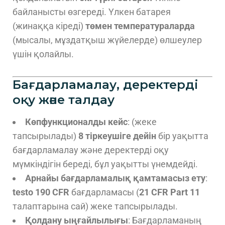
байланысты өзгереді. Үлкен батарея
(жинаққа кіреді)
төмен температураларда
(мысалы, мұздатқыш жүйелерде) өлшеулер
үшін қолайлы.
Бағдарламалау, деректерді
оқу және талдау
Көпфункционалды кейс
: (жеке
тапсырылады)
8 тіркеушіге дейін
бір уақытта
бағдарламалау және деректерді оқу
мүмкіндігін береді, бұл уақытты үнемдейді.
Арнайы бағдарламалық қамтамасыз ету
:
testo 190 CFR
бағдарламасы (
21 CFR Part 11
талаптарына сай) жеке тапсырылады.
Қолдану ыңғайлылығы
: Бағдарламаның