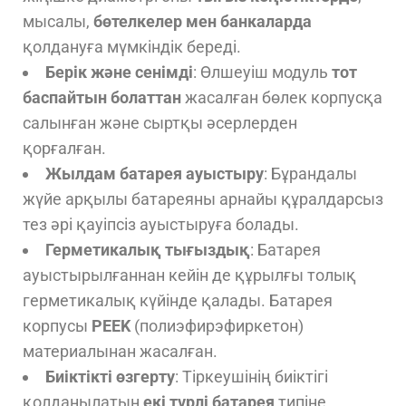
мысалы,
бөтелкелер мен банкаларда
қолдануға мүмкіндік береді.
Берік және сенімді
: Өлшеуіш модуль
тот
баспайтын болаттан
жасалған бөлек корпусқа
салынған және сыртқы әсерлерден
қорғалған.
Жылдам батарея ауыстыру
: Бұрандалы
жүйе арқылы батареяны арнайы құралдарсыз
тез әрі қауіпсіз ауыстыруға болады.
Герметикалық тығыздық
: Батарея
ауыстырылғаннан кейін де құрылғы толық
герметикалық күйінде қалады. Батарея
корпусы
PEEK
(полиэфирэфиркетон)
материалынан жасалған.
Биіктікті өзгерту
: Тіркеушінің биіктігі
қолданылатын
екі түрлі батарея
типіне