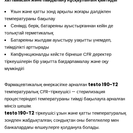
Ұзын және қатты зонд арқылы жоғары дәлдікпен
температураны бақылау
Сенімді, берік, батареяны ауыстырғаннан кейін де
толықтай герметикалық
Батареяны жылдам ауыстыру уақытты үнемдеп,
тиімділікті арттырады
Көпфункционалды кейсте бірнеше CFR деректер
тіркеушілерін бір уақытта бағдарламалау және оқу
мүмкіндігі
Фармацевтикалық өнеркәсіпке арналған
testo 190-T2
температуралық CFR-тіркеушісі — стерилизация
процестеріндегі температураны тиімді бақылауға арналған
мінсіз шешім.
testo 190-T2
тіркеушісі ұзын және қатты температуралық
зондпен жабдықталған, сондықтан оны бөтелкелер мен
банкалардағы өлшеулерге қолдануға болады.