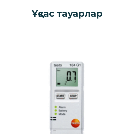
Ұқсас тауарлар