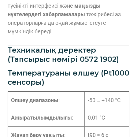
түсінікті интерфейсі және
маңызды
нүктелердегі хабарламалары
тәжірибесі аз
операторларға да оңай жұмыс істеуге
мүмкіндік береді.
Техникалық деректер
(Тапсырыс нөмірі 0572 1902)
Температураны өлшеу (Pt1000
сенсоры)
Өлшеу диапазоны
:
-50 … +140 °C
Ажыратылымдылығы
:
0,01 °C
Жауап беру уақыты
:
t90 = 6 с