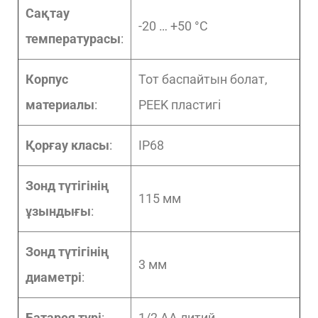
Сақтау
-20 … +50 °C
температурасы
:
Корпус
Тот баспайтын болат,
материалы
:
PEEK пластигі
Қорғау класы
:
IP68
Зонд түтігінің
115 мм
ұзындығы
:
Зонд түтігінің
3 мм
диаметрі
:
Батарея түрі
:
1/2 AA литий