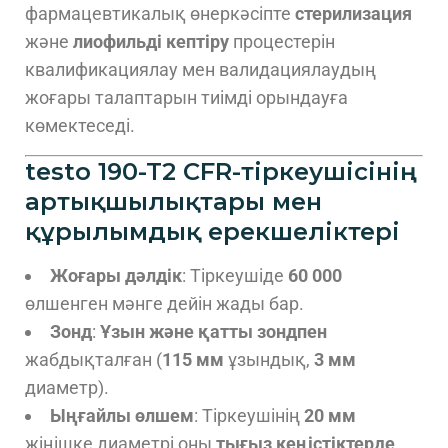
фармацевтикалық өнеркәсіпте
стерилизация
және
лиофильді кептіру
процестерін
квалификациялау мен валидациялаудың
жоғары талаптарын тиімді орындауға
көмектеседі.
testo 190-T2
CFR-тіркеушісінің
артықшылықтары мен
құрылымдық ерекшеліктері
Жоғары дәлдік
: Тіркеушіде
60 000
өлшенген мәнге дейін жады бар.
Зонд
:
Ұзын және қатты зондпен
жабдықталған (
115 мм
ұзындық,
3 мм
диаметр).
Ыңғайлы өлшем
: Тіркеушінің
20 мм
жіңішке диаметрі оны
тығыз кеңістіктерде
,