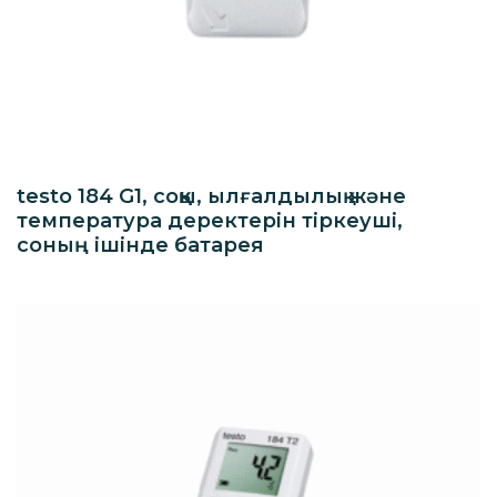
testo 184 G1, соққы, ылғалдылық және
температура деректерін тіркеуші,
соның ішінде батарея