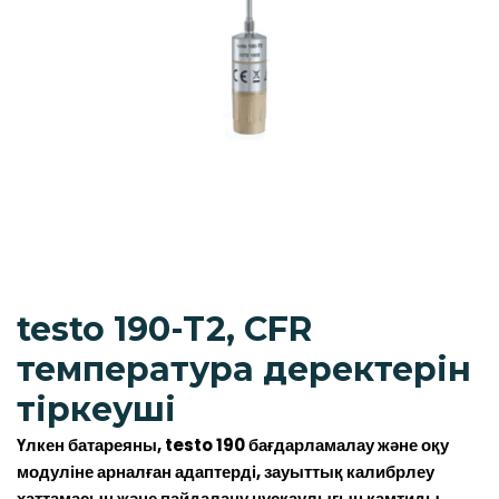
testo 190-T2, CFR
температура деректерін
тіркеуші
Үлкен батареяны, testo 190 бағдарламалау және оқу
модуліне арналған адаптерді, зауыттық калибрлеу
хаттамасын және пайдалану нұсқаулығын қамтиды