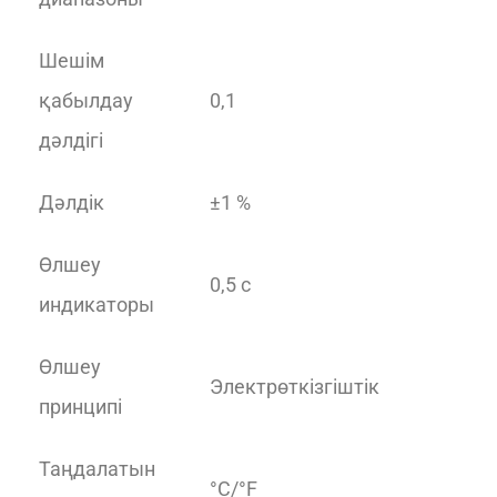
Шешім
қабылдау
0,1
дәлдігі
Дәлдік
±1 %
Өлшеу
0,5 с
индикаторы
Өлшеу
Электрөткізгіштік
принципі
Таңдалатын
°С/°F