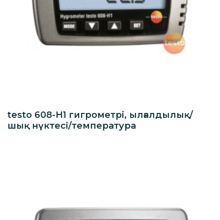
testo 608-H1 гигрометрі, ылғалдылық/
шық нүктесі/температура