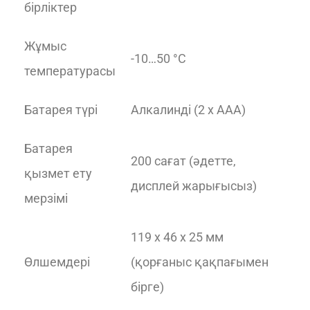
бірліктер
Жұмыс
-10…50 °С
температурасы
Батарея түрі
Алкалинді (2 x AAA)
Батарея
200 сағат (әдетте,
қызмет ету
дисплей жарығысыз)
мерзімі
119 x 46 x 25 мм
Өлшемдері
(қорғаныс қақпағымен
бірге)