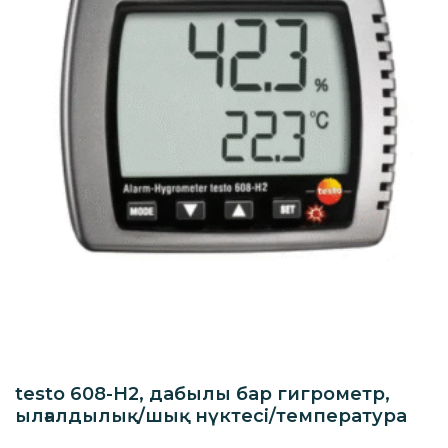
testo 608-H2, дабылы бар гигрометр,
ылғалдылық/шық нүктесі/температура