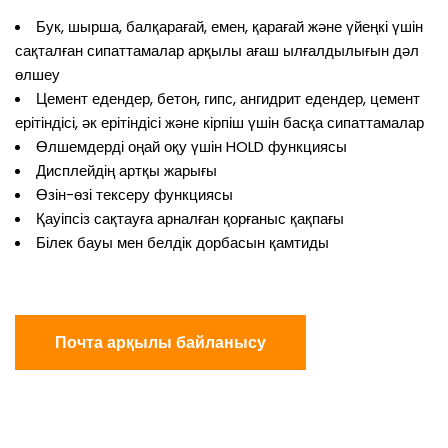
Бук, шырша, балқарағай, емен, қарағай және үйеңкі үшін
сақталған сипаттамалар арқылы ағаш ылғалдылығын дәл
өлшеу
Цемент едендер, бетон, гипс, ангидрит едендер, цемент
ерітіндісі, әк ерітіндісі және кірпіш үшін басқа сипаттамалар
Өлшемдерді оңай оқу үшін HOLD функциясы
Дисплейдің артқы жарығы
Өзін-өзі тексеру функциясы
Қауіпсіз сақтауға арналған қорғаныс қақпағы
Білек бауы мен белдік дорбасын қамтиды
Почта арқылы байланысу