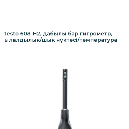
testo 608-H2, дабылы бар гигрометр,
ылғалдылық/шық нүктесі/температура