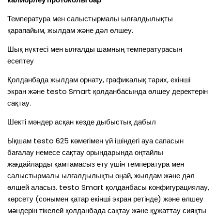
Температура мен салыстырмалы ылғалдылықты
қарапайым, жылдам және дәл өлшеу.
Шық нүктесі мен ылғалды шамның температурасын
есептеу
Қолданбада жылдам орнату, графикалық тарих, екінші
экран және testo Smart қолданбасында өлшеу деректерін
сақтау.
Шекті мәндер асқан кезде дыбыстық дабыл
Ықшам testo 625 көмегімен үй ішіндегі ауа сапасын
бағалау немесе сақтау орындарында оңтайлы
жағдайларды қамтамасыз ету үшін температура мен
салыстырмалы ылғалдылықты оңай, жылдам және дәл
өлшей аласыз. testo Smart қолданбасы конфигурациялау,
көрсету (сонымен қатар екінші экран ретінде) және өлшеу
мәндерін тікелей қолданбада сақтау және құжаттау сияқты