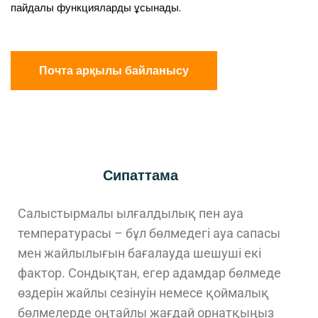
пайдалы функцияларды ұсынады.
Почта арқылы байланысу
Сипаттама
Салыстырмалы ылғалдылық пен ауа
температурасы – бұл бөлмедегі ауа сапасы
мен жайлылығын бағалауда шешуші екі
фактор. Сондықтан, егер адамдар бөлмеде
өздерін жайлы сезінуін немесе қоймалық
бөлмелерде оңтайлы жағдай орнатқыңыз