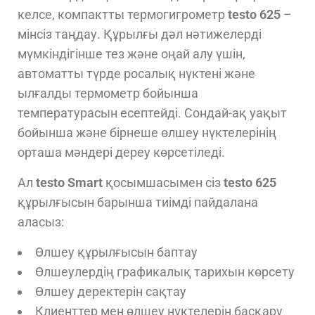
келсе, компактты термогигрометр
testo 625
–
мінсіз таңдау. Құрылғы дәл нәтижелерді
мүмкіндігінше тез және оңай алу үшін,
автоматты түрде росалық нүктені және
ылғалды термометр бойынша
температурасын есептейді. Сондай-ақ уақыт
бойынша және бірнеше өлшеу нүктелерінің
орташа мәндері дереу көрсетіледі.
Ал
testo Smart
қосымшасымен сіз
testo 625
құрылғысын барынша тиімді пайдалана
аласыз:
Өлшеу құрылғысын баптау
Өлшеулердің графикалық тарихын көрсету
Өлшеу деректерін сақтау
Клиенттер мен өлшеу нүктелерін басқару