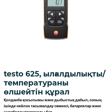
testo 625, ылғалдылықты/
температураны
өлшейтін құрал
Қолданба қосылымы және дыбыстық дабыл, соның
ішінде нейлон тасымалдау сөмкесі, батареялар және
калибрлеу протоколы бар