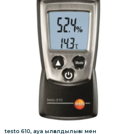
testo 610, ауа ылғалдылығы мен