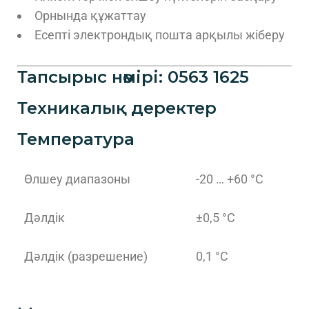
Орнында құжаттау
Есепті электрондық пошта арқылы жіберу
Тапсырыс нөмірі: 0563 1625
Техникалық деректер
Температура
Өлшеу диапазоны
-20 … +60 °C
Дәлдік
±0,5 °C
Дәлдік (разрешение)
0,1 °C