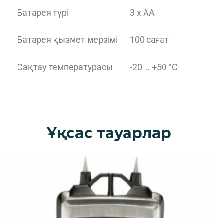
Батарея түрі
3 x AA
Батарея қызмет мерзімі
100 сағат
Сақтау температурасы
-20 … +50 °C
Ұқсас тауарлар