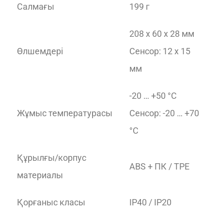
Салмағы
199 г
208 x 60 x 28 мм
Өлшемдері
Сенсор: 12 x 15
мм
-20 … +50 °C
Жұмыс температурасы
Сенсор: -20 … +70
°C
Құрылғы/корпус
ABS + ПК / TPE
материалы
Қорғаныс класы
IP40 / IP20