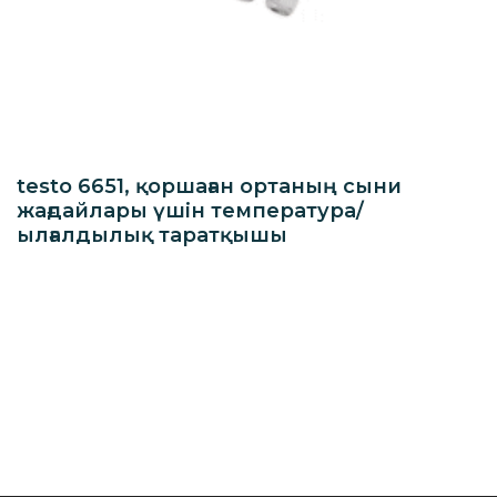
testo 6651, қоршаған ортаның сыни
жағдайлары үшін температура/
ылғалдылық таратқышы