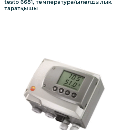
testo 6681, температура/ылғалдылық
таратқышы