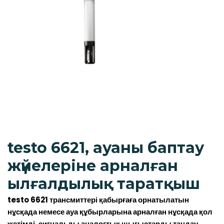
testo 6621, ауаны баптау
жүйелеріне арналған
ылғалдылық таратқыш
testo 6621 трансмиттері қабырғаға орнатылатын
нұсқада немесе ауа құбырларына арналған нұсқада қол
жетімді, сигнальды аналогтық шығыстарды таңдау