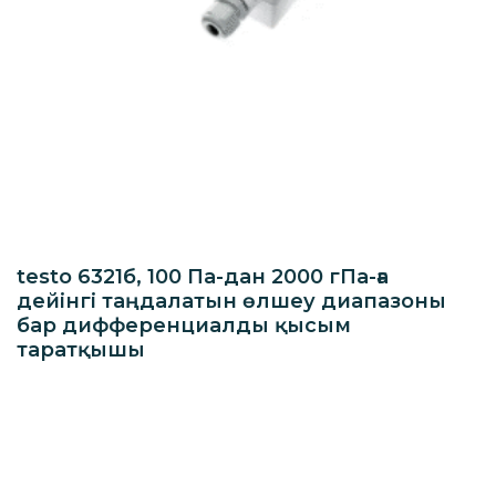
testo 6321б, 100 Па-дан 2000 гПа-ға
дейінгі таңдалатын өлшеу диапазоны
бар дифференциалды қысым
таратқышы