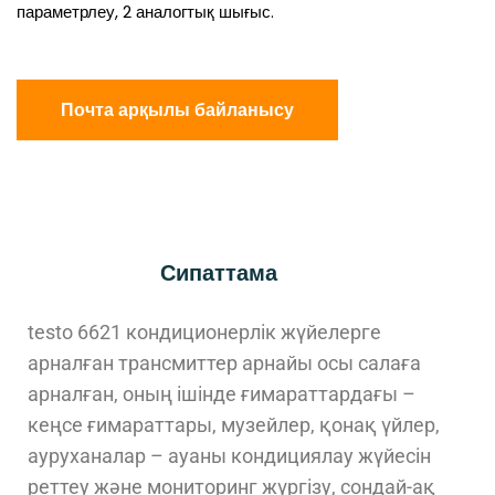
параметрлеу, 2 аналогтық шығыс.
Почта арқылы байланысу
Сипаттама
testo 6621 кондиционерлік жүйелерге
арналған трансмиттер арнайы осы салаға
арналған, оның ішінде ғимараттардағы –
кеңсе ғимараттары, музейлер, қонақ үйлер,
ауруханалар – ауаны кондициялау жүйесін
реттеу және мониторинг жүргізу, сондай-ақ