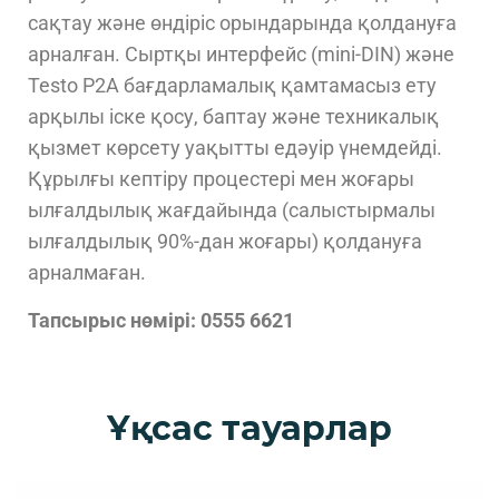
сақтау және өндіріс орындарында қолдануға
арналған. Сыртқы интерфейс (mini-DIN) және
Testo P2A бағдарламалық қамтамасыз ету
арқылы іске қосу, баптау және техникалық
қызмет көрсету уақытты едәуір үнемдейді.
Құрылғы кептіру процестері мен жоғары
ылғалдылық жағдайында (салыстырмалы
ылғалдылық 90%-дан жоғары) қолдануға
арналмаған.
Тапсырыс нөмірі: 0555 6621
Ұқсас тауарлар