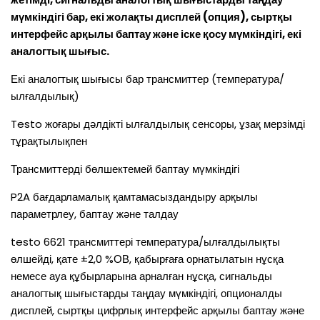
мүмкіндігі бар, екі жолақты дисплей (опция), сыртқы
интерфейс арқылы баптау және іске қосу мүмкіндігі, екі
аналогтық шығыс.
Екі аналогтық шығысы бар трансмиттер (температура/
ылғалдылық)
Testo жоғары дәлдікті ылғалдылық сенсоры, ұзақ мерзімді
тұрақтылықпен
Трансмиттерді бөлшектемей баптау мүмкіндігі
P2A бағдарламалық қамтамасыздандыру арқылы
параметрлеу, баптау және талдау
testo 6621 трансмиттері температура/ылғалдылықты
өлшейді, қате ±2,0 %ОВ, қабырғаға орнатылатын нұсқа
немесе ауа құбырларына арналған нұсқа, сигнальды
аналогтық шығыстарды таңдау мүмкіндігі, опционалды
дисплей, сыртқы цифрлық интерфейс арқылы баптау және