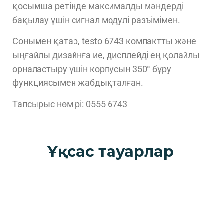
қосымша ретінде максималды мәндерді
бақылау үшін сигнал модулі разъімімен.
Сонымен қатар, testo 6743 компактты және
ыңғайлы дизайнға ие, дисплейді ең қолайлы
орналастыру үшін корпусын 350° бұру
функциясымен жабдықталған.
Тапсырыс нөмірі: 0555 6743
Ұқсас тауарлар