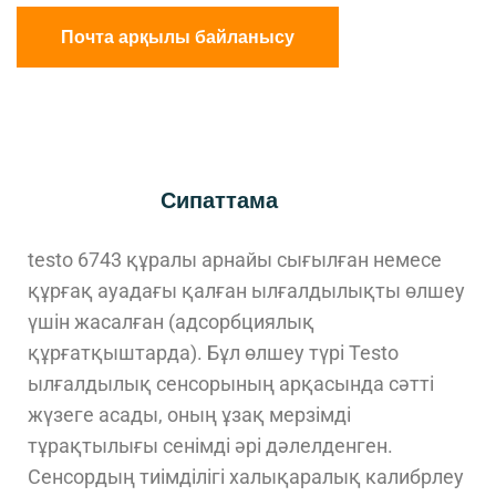
Почта арқылы байланысу
Сипаттама
testo 6743 құралы арнайы сығылған немесе
құрғақ ауадағы қалған ылғалдылықты өлшеу
үшін жасалған (адсорбциялық
құрғатқыштарда). Бұл өлшеу түрі Testo
ылғалдылық сенсорының арқасында сәтті
жүзеге асады, оның ұзақ мерзімді
тұрақтылығы сенімді әрі дәлелденген.
Сенсордың тиімділігі халықаралық калибрлеу