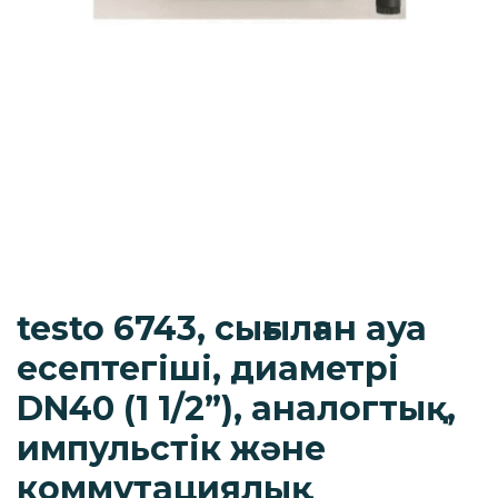
testo 6743, сығылған ауа
есептегіші, диаметрі
DN40 (1 1/2”), аналогтық,
импульстік және
коммутациялық