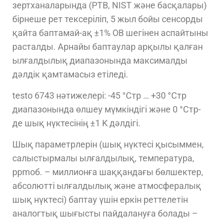
зертханаларында (PTB, NIST және басқалары)
бірнеше рет тексеріліп, 5 жыл бойы сенсорды
қайта баптамай-ақ ±1% ОВ шегінен аспайтыны
расталды. Арнайы баптаулар арқылы қалған
ылғалдылық диапазонында максималды
дәлдік қамтамасыз етіледі.
testo 6743 нәтижелері: -45 °Cтр … +30 °Cтр
диапазонында өлшеу мүмкіндігі және 0 °Cтр-
де шық нүктесінің ±1 K дәлдігі.
Шық параметрлерін (шық нүктесі қысыммен,
салыстырмалы ылғалдылық, температура,
ppmоб. – миллионға шаққандағы бөлшектер,
абсолютті ылғалдылық және атмосфералық
шық нүктесі) баптау үшін еркін реттелетін
аналогтық шығысты пайдалануға болады –