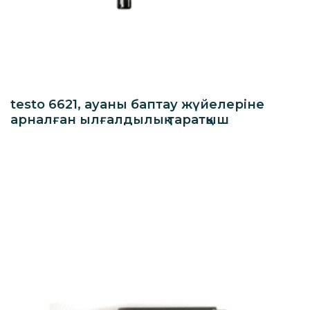
testo 6621, ауаны баптау жүйелеріне
арналған ылғалдылық таратқыш