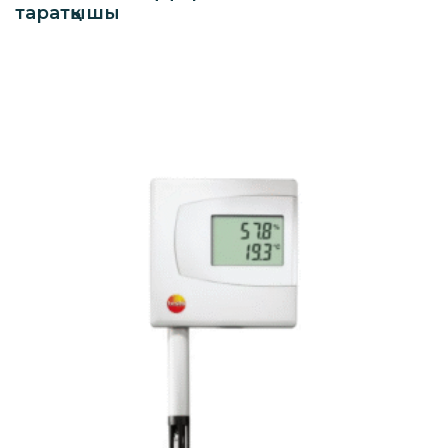
таратқышы