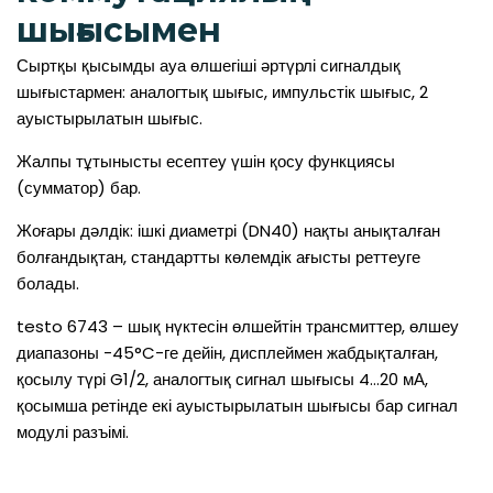
шығысымен
Сыртқы қысымды ауа өлшегіші әртүрлі сигналдық
шығыстармен: аналогтық шығыс, импульстік шығыс, 2
ауыстырылатын шығыс.
Жалпы тұтынысты есептеу үшін қосу функциясы
(сумматор) бар.
Жоғары дәлдік: ішкі диаметрі (DN40) нақты анықталған
болғандықтан, стандартты көлемдік ағысты реттеуге
болады.
testo 6743 – шық нүктесін өлшейтін трансмиттер, өлшеу
диапазоны -45°C-ге дейін, дисплеймен жабдықталған,
қосылу түрі G1/2, аналогтық сигнал шығысы 4…20 мА,
қосымша ретінде екі ауыстырылатын шығысы бар сигнал
модулі разъімі.