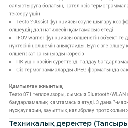
салыстыруға болатын, қателіксіз термограммал
тексеру үшін
Testo ?-Assist функциясы сәуле шығару коэф
өлшеудің дәл нәтижесін қамтамасыз етеді
IFOV warner функциясы өлшенетін объектіге 
нүктесінің өлшемін анықтайды. Бұл сізге өлшеу к
өлшеп жатқаныңызды көресіз
ПК үшін кәсіби суреттерді талдау бағдарлам
Сіз термограммаларды JPEG форматында са
Қамтылған жиынтық
Testo 871 тепловизоры, сымсыз Bluetooth/WLAN м
бағдарламалық қамтамасыз етуді, 3 дана ?-м
нұсқауларын, зауыттық калибрлеу протоколын
Техникалық деректер (Тапсырыс