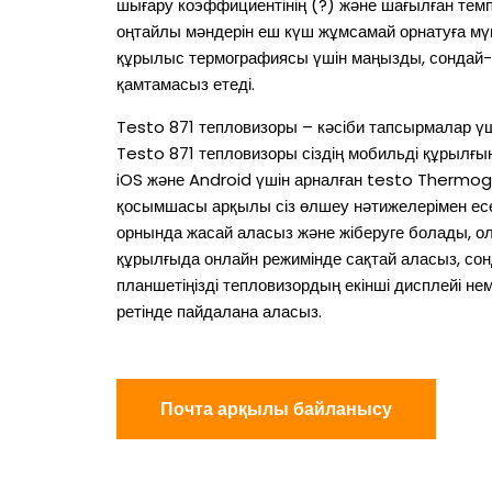
шығару коэффициентінің (?) және шағылған тем
оңтайлы мәндерін еш күш жұмсамай орнатуға мүмк
құрылыс термографиясы үшін маңызды, сондай-
қамтамасыз етеді.
Testo 871 тепловизоры – кәсіби тапсырмалар ү
Testo 871 тепловизоры сіздің мобильді құрылғ
iOS және Android үшін арналған testo Thermo
қосымшасы арқылы сіз өлшеу нәтижелерімен есе
орнында жасай аласыз және жіберуге болады, о
құрылғыда онлайн режимінде сақтай аласыз, со
планшетіңізді тепловизордың екінші дисплейі не
ретінде пайдалана аласыз.
Почта арқылы байланысу