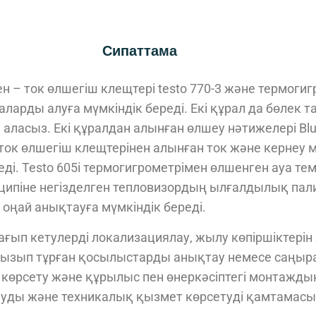
Сипаттама
 – ток өлшегіш клещтері testo 770-3 және термогигр
аларды алуға мүмкіндік береді. Екі құрал да бөлек т
е аласыз. Екі құралдан алынған өлшеу нәтижелері Blu
3 ток өлшегіш клещтерінен алынған ток және кернеу 
ді. Testo 605i термогигрометрімен өлшенген ауа те
ипіне негізделген тепловизордың ылғалдылық па
оңай анықтауға мүмкіндік береді.
ағып кетулерді локализациялау, жылу көпіршіктерін
қызып тұрған қосылыстарды анықтау немесе саңы
т көрсету және құрылыс пен өнеркәсіптегі монтажды
ауды және техникалық қызмет көрсетуді қамтамасыз