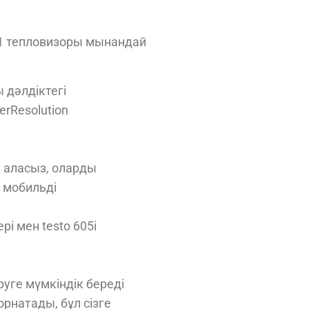
71 тепловизоры мынандай
 дәлдіктегі
erResolution
й аласыз, оларды
 мобильді
і мен testo 605i
уге мүмкіндік береді
рнатады, бұл сізге