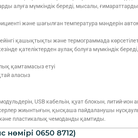
арды алуға мүмкіндік береді, мысалы, ғимараттар
фициенті және шағылған температура мәндерін авто
дейінгі қашықтықты және термограммада көрсетілеті
езінде қателіктерден аулақ болуға мүмкіндік береді
алық қамтамасыз етуі
қтай аласыз
одульдерін, USB кабельін, қуат блокын, литий-ион 
аркерлер жиынтығын, қысқаша пайдаланушы нұсқау
 және пластикалық чемоданды қамтиды.
 нөмірі 0650 8712)