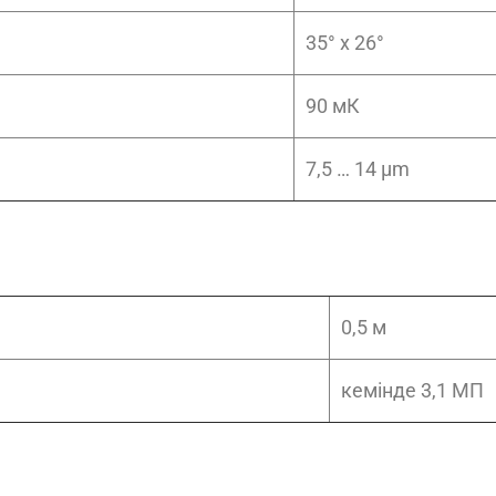
35° x 26°
90 мК
7,5 … 14 µm
0,5 м
кемінде 3,1 МП