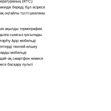
ператураның (RTC)
індік береді, бұл әсіресе
ақ оңтайлы түсті шкаланы
шін ақылды термография.
ыңызға сымсыз қосылады.
graphy App мобильді
птерді тікелей өлшеу
ларды мобильді
ндай-ақ смартфон немесе
месе басқару пульті