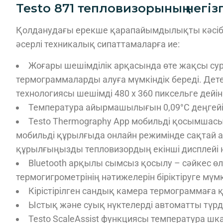
Testo 871 тепловизорының негі
Қолданудағы ерекше қарапайымдылықты кәсіби 
әсерлі техникалық сипаттамаларға ие:
Жоғары шешімділік арқасында өте жақсы суре
термограммаларды алуға мүмкіндік береді. Детект
технологиясы шешімді 480 x 360 пиксельге дейі
Температура айырмашылығын 0,09°C деңгейі
Testo Thermography App мобильді қосымшасы
мобильді құрылғыда онлайн режимінде сақтай а
құрылғыңызды тепловизордың екінші дисплейі н
Bluetooth арқылы сымсыз қосылу – сәйкес өлш
термогигрометрінің нәтижелерін біріктіруге мүмк
Кірістірілген сандық камера термограммаға 
Ыстық және суық нүктелерді автоматты түрде
Testo ScaleAssist функциясы температура шк