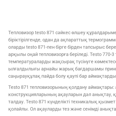
Тепловизор testo 871 сәйкес өлшеу құралдарымен
біріктірілгенде, одан да ақпараттық термограмм
оларды testo 871-пен бірге бірден тапсырыс бер
арқылы оңай тепловизорға беріледі. Testo 770-
температураларды жақсырақ түсінуге көмектесе
ылғалдылығы арнайы жарық бағдаршамы принц
саңырауқұлақ пайда болу қаупі бар аймақтарды 
Testo 871 тепловизорының қолдану аймақтары: 
конструкцияларының ақауларын дәл анықтау, 
талдау. Testo 871 күнделікті техникалық қызме
қолайлы. Ол ақауларды тез және сенімді анықт