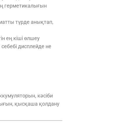
дың герметикалығын
матты түрде анықтап,
н ең кіші өлшеу
, себебі дисплейде не
аккумуляторын, кәсіби
лығын, қысқаша қолдану