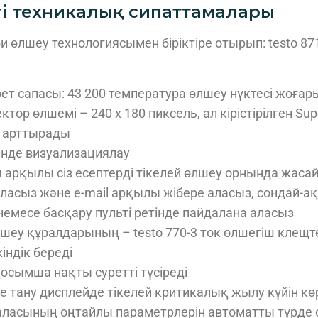
згі техникалық сипаттамалары
өлшеу технологиясымен біріктіре отырып: testo 8
т сапасы: 43 200 температура өлшеу нүктесі жоғары
ор өлшемі – 240 x 180 пиксель, ал кірістірілген Sup
н арттырады
нде визуализациялау
 арқылы сіз есептерді тікелей өлшеу орнында жаса
ласыз және e-mail арқылы жібере аласыз, сондай-ақ
емесе басқару пульті ретінде пайдалана аласыз
еу құралдарының – testo 770-3 ток өлшегіш клещтер
індік береді
қосымша нақты суретті түсіреді
 тану дисплейде тікелей критикалық жылу күйін көр
аласының оңтайлы параметрлерін автоматты түрде о