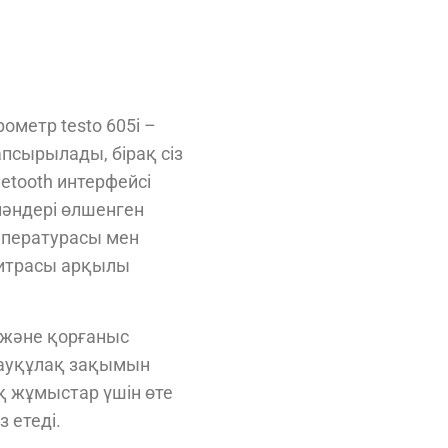
ометр testo 605i –
апсырылады, бірақ сіз
etooth интерфейсі
мәндері өлшенген
мпературасы мен
литрасы арқылы
 және қорғаныс
рауқұлақ зақымын
қ жұмыстар үшін өте
 етеді.