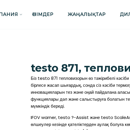
ПАНИЯ
ӨНІМДЕР
ЖАҢАЛЫҚТАР
ДИ
testo 871, теплов
Біз testo 871 тепловизорын өз тәжірибелі кәсі
бірлесе жасап шығардық, сонда сіз кәсіби терм
инновацияларын тез және оңай пайдалана алас
функциялары дәл және салыстыруға болатын т
мүмкіндік береді.
IFOV warner, testo ?-Assist және testo Scale
өлшеулер кезінде қателіктерден аулақ болуға кө