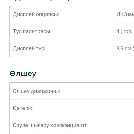
Дисплей опциясы:
ИК/нақ
Түс палитрасы:
4 (iron,
Дисплей түрі:
8,9 см 
Өлшеу
Өлшеу диапазоны:
Қателік:
Сәуле шығару коэффициенті: