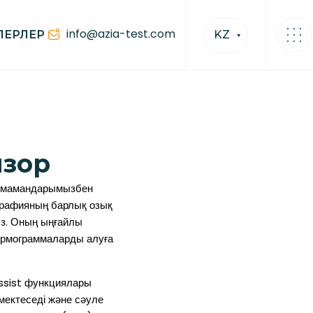
info@azia-test.com
ЛЕРЛЕР
KZ
изор
би мамандарымызбен
ографияның барлық озық
ыз. Оның ыңғайлы
ермограммаларды алуға
Assist функциялары
мектеседі және сәуле