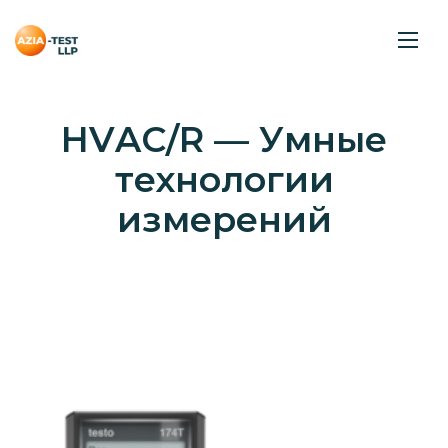
H
V
A
C
/
R
—
У
м
н
ы
е
т
е
х
н
о
л
о
г
и
и
и
з
м
е
р
е
н
и
й