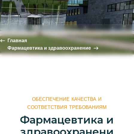
Главная
Фармацевтика и здравоохранение
ОБЕСПЕЧЕНИЕ КАЧЕСТВА И
СООТВЕТСТВИЯ ТРЕБОВАНИЯМ
Ф
а
р
м
а
ц
е
в
т
и
к
а
и
з
д
р
а
в
о
о
х
р
а
н
е
н
и