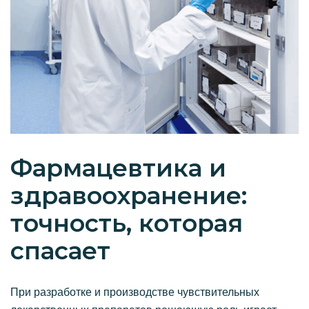
Ф
а
р
м
а
ц
е
в
т
и
к
а
и
з
д
р
а
в
о
о
х
р
а
н
е
н
и
е
:
т
о
ч
н
о
с
т
ь
,
к
о
т
о
р
а
я
с
п
а
с
а
е
т
При разработке и производстве чувствительных