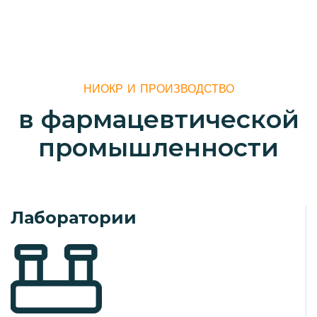
НИОКР И ПРОИЗВОДСТВО
в
ф
а
р
м
а
ц
е
в
т
и
ч
е
с
к
о
й
п
р
о
м
ы
ш
л
е
н
н
о
с
т
и
Лаборатории