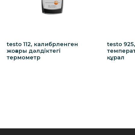
testo 112, калибрленген
testo 925
жоғары дәлдіктегі
темпера
термометр
құрал