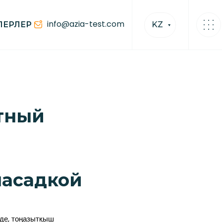
info@azia-test.com
ЛЕРЛЕР
KZ
ктный
насадкой
де, тоңазытқыш