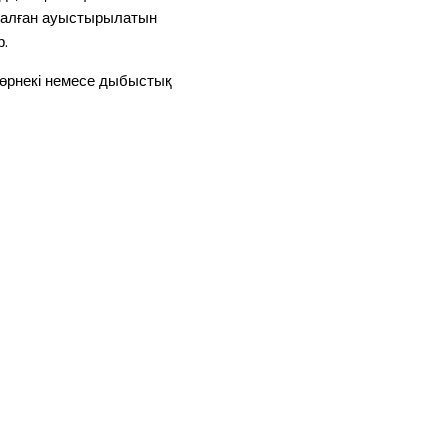
рналған ауыстырылатын
р.
 көрнекі немесе дыбыстық