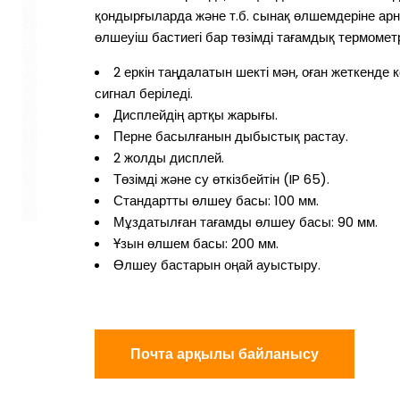
қондырғыларда және т.б. сынақ өлшемдеріне а
өлшеуіш бастиегі бар төзімді тағамдық термомет
2 еркін таңдалатын шекті мән, оған жеткенде
сигнал беріледі.
Дисплейдің артқы жарығы.
Перне басылғанын дыбыстық растау.
2 жолды дисплей.
Төзімді және су өткізбейтін (IP 65).
Стандартты өлшеу басы: 100 мм.
Мұздатылған тағамды өлшеу басы: 90 мм.
Ұзын өлшем басы: 200 мм.
Өлшеу бастарын оңай ауыстыру.
Почта арқылы байланысу