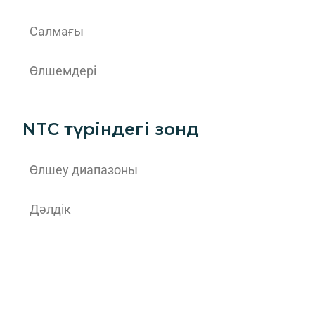
Салмағы
Өлшемдері
NTC түріндегі зонд
Өлшеу диапазоны
Дәлдік