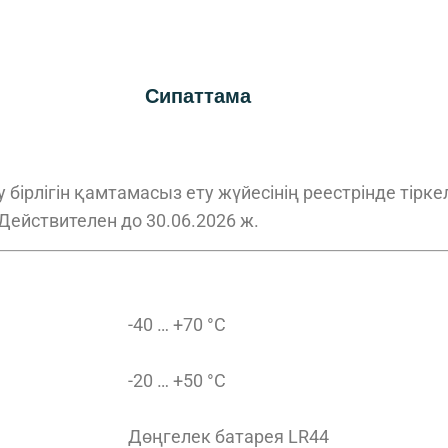
Сипаттама
ірлігін қамтамасыз ету жүйесінің реестрінде тірке
 Действителен до 30.06.2026 ж.
-40 … +70 °C
-20 … +50 °C
Дөңгелек батарея LR44