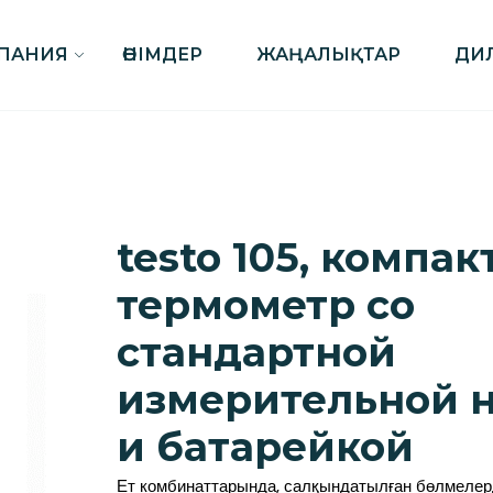
ПАНИЯ
ӨНІМДЕР
ЖАҢАЛЫҚТАР
ДИ
testo 105, компа
термометр со
стандартной
измерительной 
и батарейкой
Ет комбинаттарында, салқындатылған бөлмелер