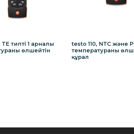
, TE типті 1 арналы
testo 110, NTC және P
тураны өлшейтін
температураны өлш
құрал