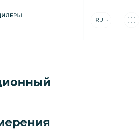
ДИЛЕРЫ
RU
нционный
змерения