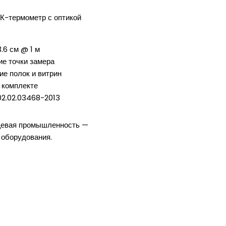
К-термометр с оптикой
.6 см @ 1 м
ие точки замера
ие полок и витрин
в комплекте
02.02.03468-2013
щевая промышленность —
 оборудования.