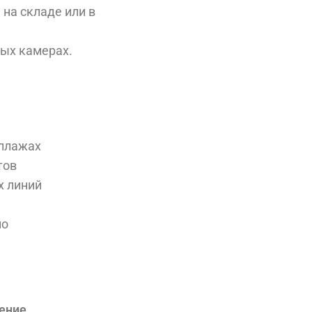
 на складе или в
ых камерах.
еллажах
тов
х линий
но
ение