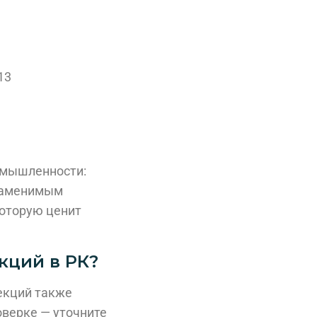
13
ромышленности:
незаменимым
которую ценит
кций в РК?
екций также
оверке — уточните