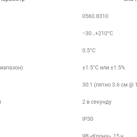
0560.8310
−30…+210°C
0.5°C
диапазон)
±1.5°C или ±1.5%
30:1 (пятно 3.6 см @ 
й
2 в секунду
IP30
9В «Крона», 15 ч