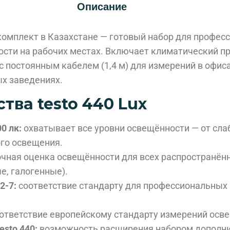
Описание
 комплект в Казахстане — готовый набор для профес
сти на рабочих местах. Включает климатический при
с постоянным кабелем (1,4 м) для измерений в офис
х заведениях.
ва testo 440 Lux
0 лк:
охватывает все уровни освещённости — от сла
го освещения.
чная оценка освещённости для всех распространён
е, галогенные).
2-7:
соответствие стандарту для профессиональных
ответствие европейскому стандарту измерений осв
esto 440:
возможность расширения набором дополни