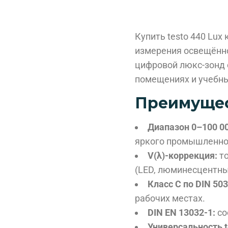
Купить testo 440 Lux
измерения освещённо
цифровой люкс-зонд 
помещениях и учебны
Преимущест
Диапазон 0–100 00
яркого промышленно
V(λ)-коррекция:
то
(LED, люминесцентны
Класс C по DIN 503
рабочих местах.
DIN EN 13032-1:
со
Универсальность t