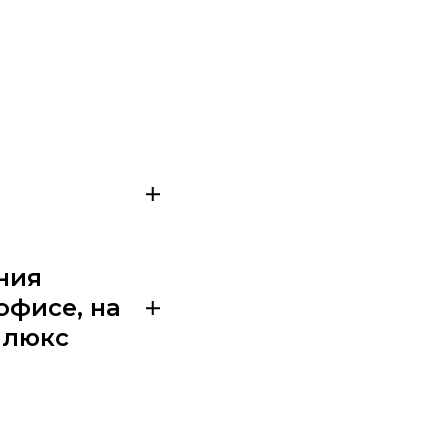
ния
офисе, на
 люкс