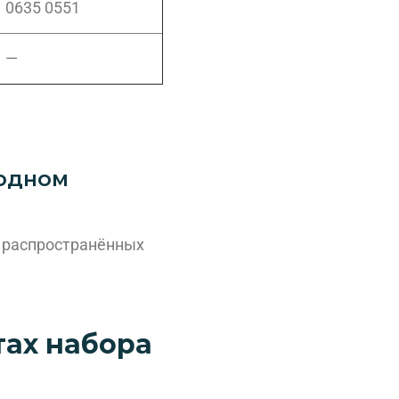
0635 0551
—
иодном
х распространённых
ах набора