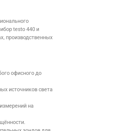
сионального
бор testo 440 и
ах, производственных
бого офисного до
ных источников света
 измерений на
ещённости.
тельных зондов для