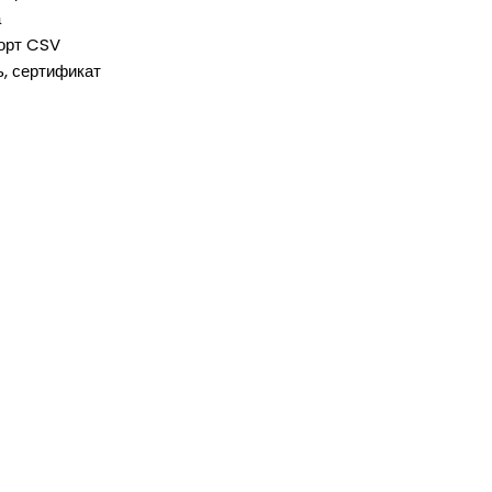
а
порт CSV
ь, сертификат