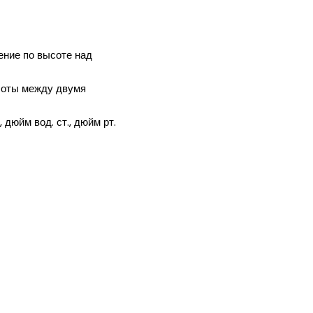
ение по высоте над
соты между двумя
., дюйм вод. ст., дюйм рт.