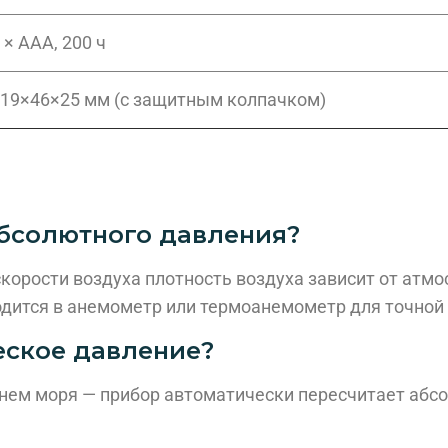
 × AAA, 200 ч
19×46×25 мм (с защитным колпачком)
абсолютного давления?
корости воздуха плотность воздуха зависит от атмо
одится в анемометр или термоанемометр для точной
еское давление?
нем моря — прибор автоматически пересчитает абс