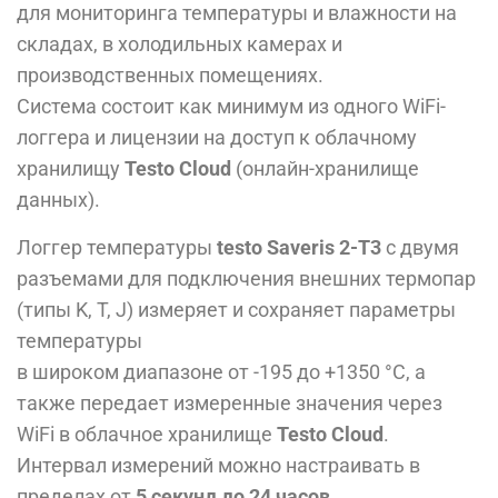
для мониторинга температуры и влажности на
складах, в холодильных камерах и
производственных помещениях.
Система состоит как минимум из одного WiFi-
логгера и лицензии на доступ к облачному
хранилищу
Testo Cloud
(онлайн-хранилище
данных).
Логгер температуры
testo Saveris 2-Т3
с двумя
разъемами для подключения внешних термопар
(типы K, T, J) измеряет и сохраняет параметры
температуры
в широком диапазоне от -195 до +1350 °C, а
также передает измеренные значения через
WiFi в облачное хранилище
Testo Cloud
.
Интервал измерений можно настраивать в
пределах от
5 секунд до 24 часов
.