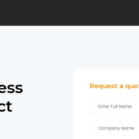
e
s
s
Request a quo
c
t