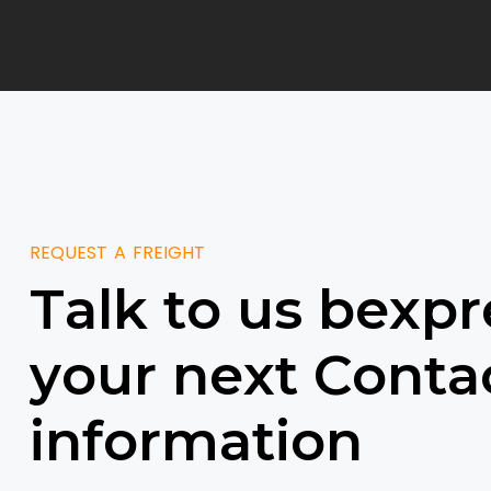
REQUEST A FREIGHT
T
a
l
k
t
o
u
s
b
e
x
p
r
y
o
u
r
n
e
x
t
C
o
n
t
a
i
n
f
o
r
m
a
t
i
o
n