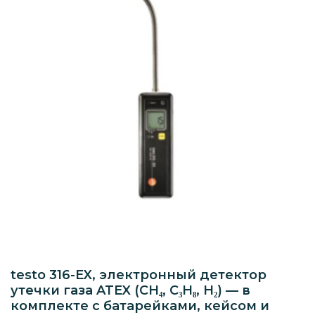
testo 316-EX, электронный детектор
утечки газа ATEX (CH₄, C₃H₈, H₂) — в
комплекте с батарейками, кейсом и